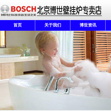
首页
关于我们
博世资讯