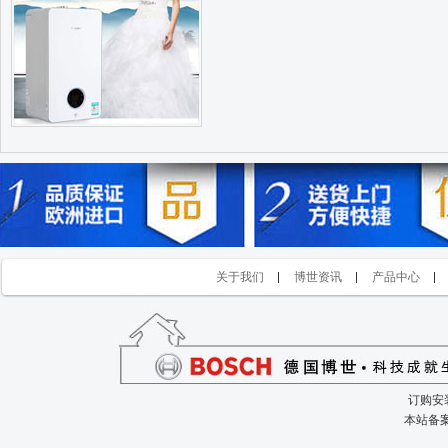
关于我们
博世资讯
产品中心
订购安装
本站备