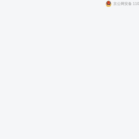
京公网安备 1101