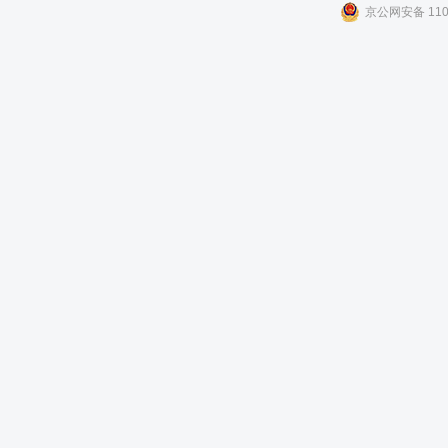
京公网安备 1101