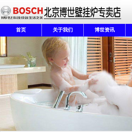
首页
关于我们
博世资讯