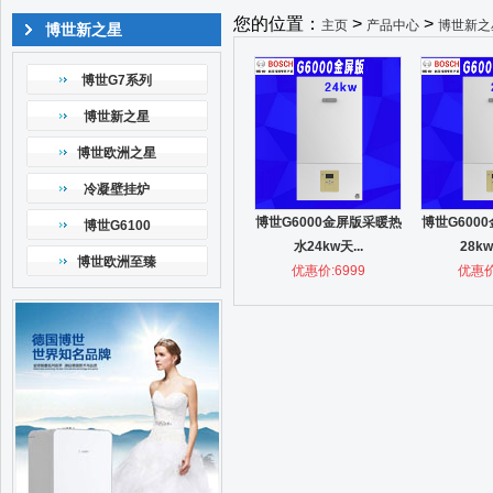
您的位置：
>
>
主页
产品中心
博世新之
博世新之星
博世G7系列
博世新之星
博世欧洲之星
冷凝壁挂炉
博世G6000金屏版采暖热
博世G600
博世G6100
水24kw天...
28kw
博世欧洲至臻
优惠价:6999
优惠价