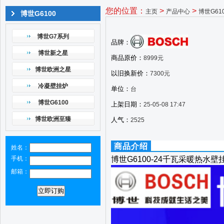
您的位置：
>
>
主页
产品中心
博世G61
博世G6100
博世G7系列
品牌：
博世新之星
商品原价：
8999元
博世欧洲之星
以旧换新价：
7300元
冷凝壁挂炉
单位：
台
博世G6100
上架日期：
25-05-08 17:47
博世欧洲至臻
人气：
2525
商品介绍
姓名：
手机：
博世G6100-24千瓦采暖热水壁
邮箱：