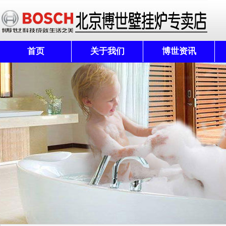
首页
关于我们
博世资讯