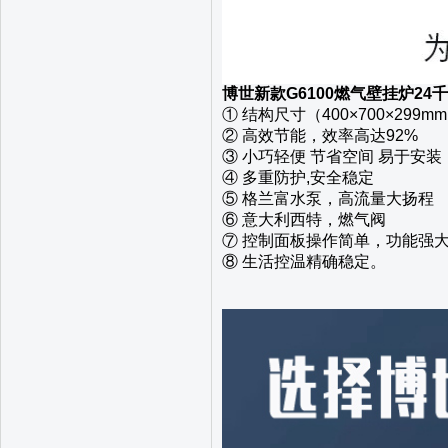
博世新款G6100燃气壁挂炉24
① 结构尺寸（400×700×299m
② 高效节能，效率高达92%
③ 小巧轻便 节省空间 易于安装
④ 多重防护,安全稳定
⑤ 格兰富水泵，高流量大扬程
⑥ 意大利西特，燃气阀
⑦ 控制面板操作简单，功能强
⑧ 生活控温精确稳定。