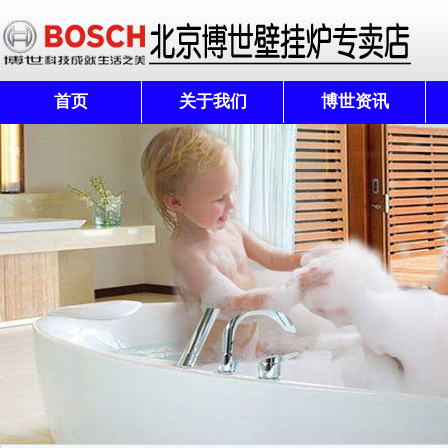
首页
关于我们
博世资讯