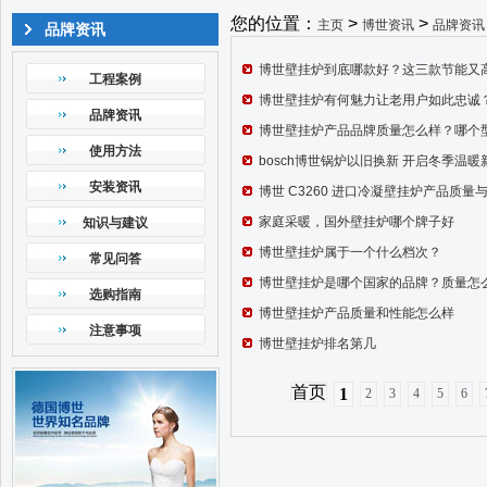
您的位置：
>
>
主页
博世资讯
品牌资讯
品牌资讯
博世壁挂炉到底哪款好？这三款节能又
工程案例
博世壁挂炉有何魅力让老用户如此忠诚
品牌资讯
博世壁挂炉产品品牌质量怎么样？哪个
使用方法
bosch博世锅炉以旧换新 开启冬季温暖
安装资讯
博世 C3260 进口冷凝壁挂炉产品质量
家庭采暖，国外壁挂炉哪个牌子好
知识与建议
博世壁挂炉属于一个什么档次？
常见问答
博世壁挂炉是哪个国家的品牌？质量怎
选购指南
博世壁挂炉产品质量和性能怎么样
注意事项
博世壁挂炉排名第几
首页
1
2
3
4
5
6