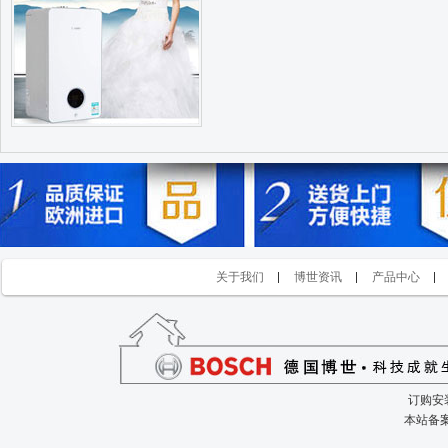
关于我们
博世资讯
产品中心
订购安装
本站备