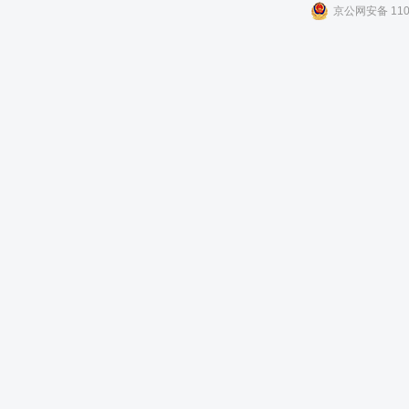
京公网安备 1101