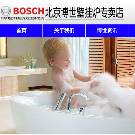
首页
关于我们
博世资讯