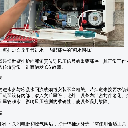
世壁挂炉文丘里管进水：内部部件的“积水困扰”
管是博世壁挂炉内部负责传导风压信号的重要部件，其正常工作
号传输异常，进而触发 C6 故障。
因
管进水多与冷凝水回流或烟道安装不当相关。若烟道未按要求倾
回流至设备内部，渗入文丘里管；此外，设备内部密封件老化、
丘里管积水，影响风压检测的准确性，使设备误判故障。
法
定位部件：关闭电源和燃气阀后，打开壁挂炉外壳（需使用合适工