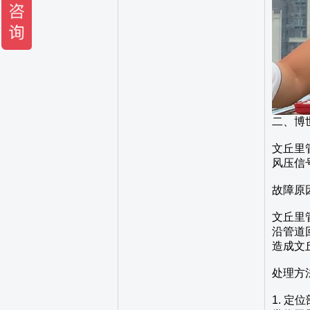
二、博
文丘里
风压信
故障原
文丘里
沿管道
造成文
处理方
1. 