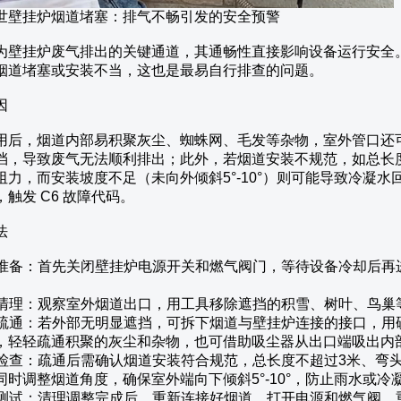
世壁挂炉烟道堵塞：排气不畅引发的安全预警
为壁挂炉废气排出的关键通道，其通畅性直接影响设备运行安全。
烟道堵塞或安装不当，这也是最易自行排查的问题。
因
用后，烟道内部易积聚灰尘、蜘蛛网、毛发等杂物，室外管口还
挡，导致废气无法顺利排出；此外，若烟道安装不规范，如总长度
阻力，而安装坡度不足（未向外倾斜5°-10°）则可能导致冷凝
触发 C6 故障代码。
法
安全准备：首先关闭壁挂炉电源开关和燃气阀门，等待设备冷却后
外部清理：观察室外烟道出口，用工具移除遮挡的积雪、树叶、鸟
内部疏通：若外部无明显遮挡，可拆下烟道与壁挂炉连接的接口，
，轻轻疏通积聚的灰尘和杂物，也可借助吸尘器从出口端吸出内
安装检查：疏通后需确认烟道安装符合规范，总长度不超过3米、弯
同时调整烟道角度，确保室外端向下倾斜5°-10°，防止雨水或冷
复位测试：清理调整完成后，重新连接好烟道，打开电源和燃气阀，重