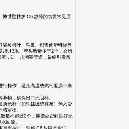
博世壁挂炉 C6 故障的首要常见原
可能被树叶、鸟巢、积雪或塑料袋等
超过3米、弯头数量多于2个，会增
水回流，进一步堵塞管道，最终引发风
再进行操作，避免高温或燃气泄漏带来
巢等异物，确保出口无阻碍。
用硬质长杆（如铁丝缠绕抹布）伸入管
部堵塞物。
头数量不超过2个，连接处密封良好无
凝水回流。
启壁挂炉，观察 C6 故障是否消