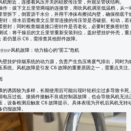
风机附近，连接着风压开关的硅胶传压管，外观呈管状结构。
排水操作：拔下文丘里管两端的连接管，用吹风机调至低温档，从
里管拆下，倒置沥干水分，并用干净抹布擦拭内壁，确保彻底干
检查密封：排水后需检查文丘里管连接的传压管是否破损、松动，
紧密封；同时检查烟道接口密封件是否老化，必要时更换密封垫
复位测试：将干燥后的文丘里管重新安装到位，盖好壁挂炉外壳，
；若仍显示 C6，需排查其他部件故障。
风机故障：动力核心的“罢工”危机
世壁挂炉
为壁挂炉排烟系统的动力源，负责产生负压将废气排出，同时为
压系统。风机故障是引发 C6 故障的重要原因之一，需重点关注
因
障的诱因较为多样，长期使用后可能出现叶轮积尘过多导致卡死
源电压过低、接插件接触不良或控制器故障，也会导致风机无法
压，设备检测后触发 C6 故障提示。具体表现为开机后风机无
备仍报故障。