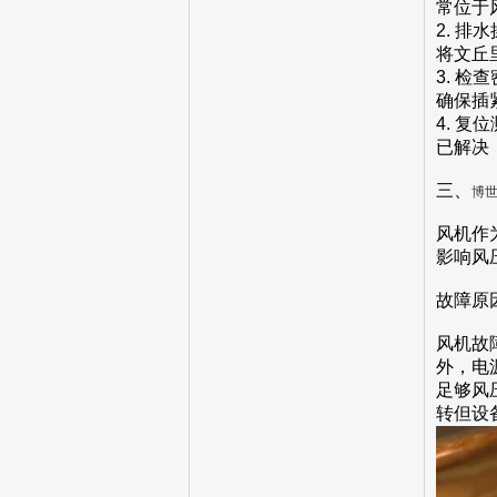
常位于
2. 
将文丘
3. 
确保插
4. 
已解决
三、
博
风机作
影响风
故障原
风机故
外，电
足够风
转但设