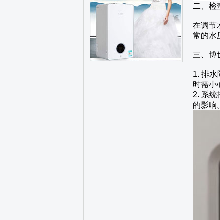
二、检
在调节
常的水压
三、博
1. 
时需小
2. 
的影响