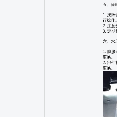
五、
博
1. 
行操作
2. 
3. 
六、水
1. 
更换。
2. 
更换。